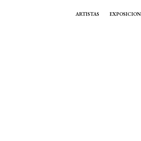
ARTISTAS
EXPOSICION
COVID-19 lockdown interviews
JOXAN IZA
Oñate, 15 de mayo de 2020