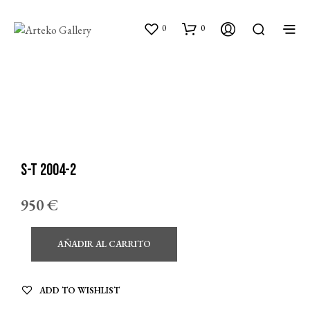
0
0
S-T 2004-2
950
€
AÑADIR AL CARRITO
ADD TO WISHLIST