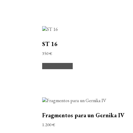
ST 16
350
€
Añadir al carrito
Fragmentos para un Gernika IV
1.200
€