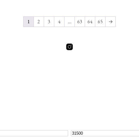
1
2
3
4
…
63
64
65
→