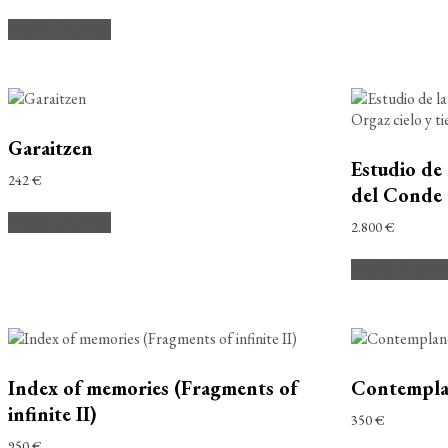
Añadir al carrito
Garaitzen
Estudio de 
242
€
del Conde O
Añadir al carrito
2.800
€
Añadir al carri
Index of memories (Fragments of
Contemplan
infinite II)
350
€
950
€