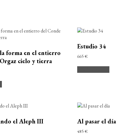
Estudio 34
la forma en el entierro
665
€
rgaz cielo y tierra
Añadir al carrito
to
do el Aleph III
Al pasar el día
485
€