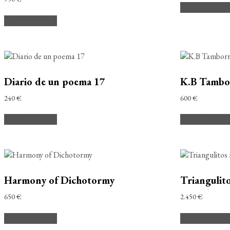
Añadir al carri
Añadir al carrito
Diario de un poema 17
K.B Tambor
240
€
600
€
Añadir al carrito
Añadir al carri
Harmony of Dichotormy
Triangulit
650
€
2.450
€
Añadir al carrito
Añadir al carri