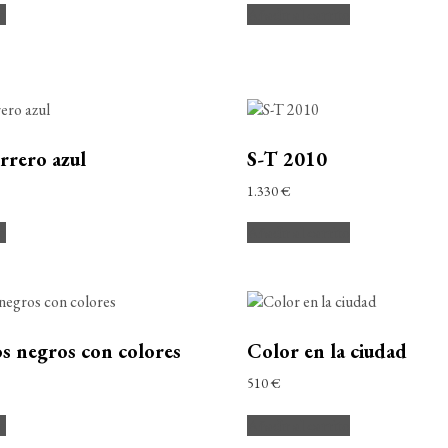
to
Añadir al carrito
rero azul
S-T 2010
1.330
€
to
Añadir al carrito
os negros con colores
Color en la ciudad
510
€
to
Añadir al carrito