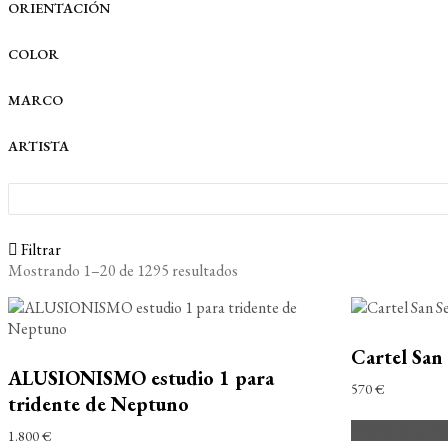
ORIENTACIÓN
Acrílico
Gouache
COLOR
Óleo
Collage
MARCO
Mixta
ARTISTA
Fresco
Algorítmo
Impresión
Esculpido
Filtrar
Mostrando 1–20 de 1295 resultados
Cartel San
ALUSIONISMO estudio 1 para
570
€
tridente de Neptuno
Añadir al carri
1.800
€