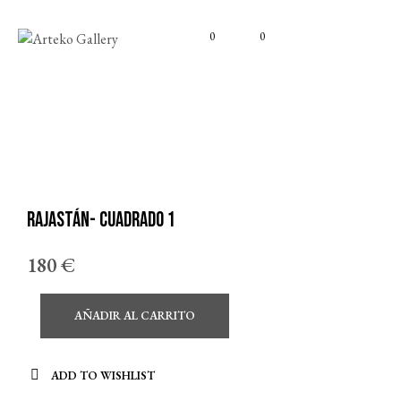
0
0
Rajastán- Cuadrado 1
180
€
AÑADIR AL CARRITO
ADD TO WISHLIST