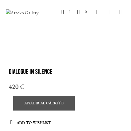
0
0
Dialogue in silence
420
€
AÑADIR AL CARRITO
ADD TO WISHLIST