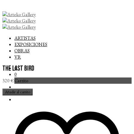
ARTISTAS
EXPOSICIONES
OBRAS
VR
The last bird
0
0
Carrito
320
€
The
Añadir al carrito
last
bird
cantidad