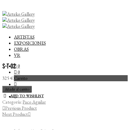
ARTISTAS
EXPOSICIONES
OBRAS
VR
S-T 02
0
0
Carrito
325
€
S-
Añadir al carrito
T
ADD TO WISHLIST
02
Categoría:
Paco Aguilar
cantidad
Previous Product
Next Product