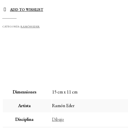
caracter
cantidad
ADD TO WISHLIST
CATEGORÍA:
RAMÓN EDER
Dimensiones
15 cm x 11 cm
Artista
Ramón Eder
Disciplina
Dibujo