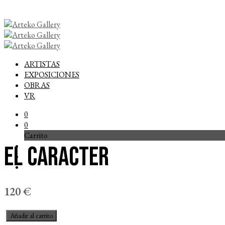
ARTISTAS
EXPOSICIONES
OBRAS
VR
0
0
Carrito
El caracter
120
€
El
Añadir al carrito