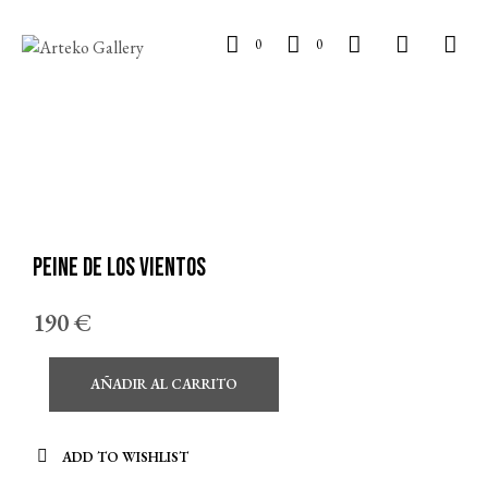
0
0
Peine de los Vientos
190
€
AÑADIR AL CARRITO
ADD TO WISHLIST