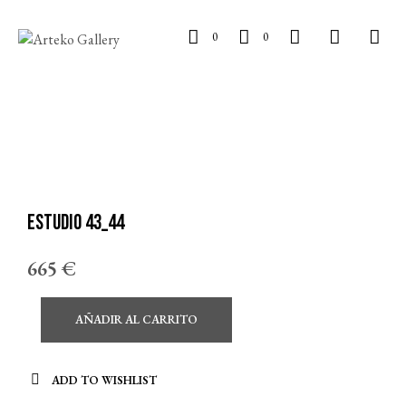
0
0
Estudio 43_44
665
€
AÑADIR AL CARRITO
ADD TO WISHLIST