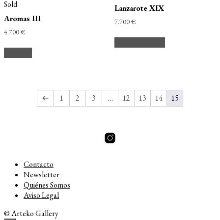
Sold
Lanzarote XIX
Aromas III
7.700
€
4.700
€
Añadir al carrito
Leer más
←
1
2
3
…
12
13
14
15
Contacto
Newsletter
Quiénes Somos
Aviso Legal
© Arteko Gallery