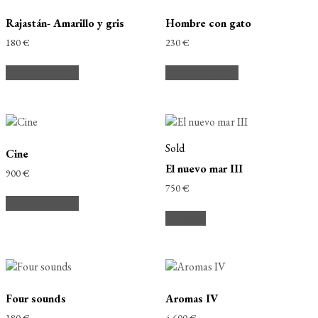
Rajastán- Amarillo y gris
Hombre con gato
180
€
230
€
Añadir al carrito
Añadir al carrito
Sold
Cine
El nuevo mar III
900
€
750
€
Añadir al carrito
Leer más
Four sounds
Aromas IV