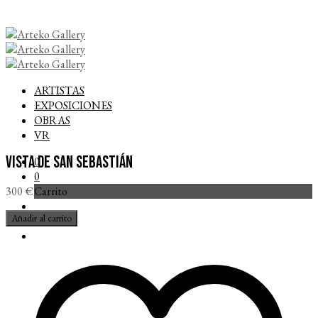
ARTISTAS
EXPOSICIONES
OBRAS
VR
Vista de San Sebastián
0
0
Carrito
300
€
Vista
Añadir al carrito
de
San
Sebastián
cantidad