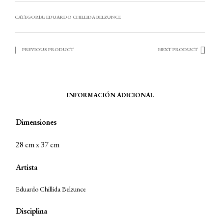
CATEGORÍA:
EDUARDO CHILLIDA BELZUNCE
PREVIOUS PRODUCT
NEXT PRODUCT
INFORMACIÓN ADICIONAL
Dimensiones
28 cm x 37 cm
Artista
Eduardo Chillida Belzunce
Disciplina