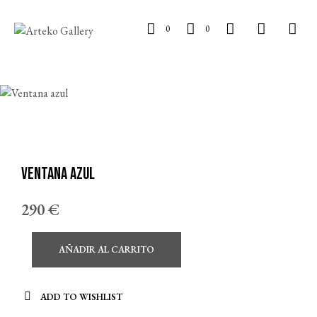
0
0
Ventana azul
290
€
AÑADIR AL CARRITO
ADD TO WISHLIST