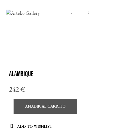
0
0
Alambique
242
€
AÑADIR AL CARRITO
ADD TO WISHLIST