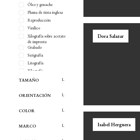
Óleo y gouache
Pluma de tinta inglesa
Reproducción
Vinílico
Dora Salazar
Xilografía sobre acetato
de imprenta
Grabado
Serigrafía
Litografía
Xilografía
Bolígrafo
TAMAÑO
Sanguina
Tinta
ORIENTACIÓN
Acuarela
Acrílico
COLOR
Gouache
Isabel Herguera
Óleo
MARCO
Collage