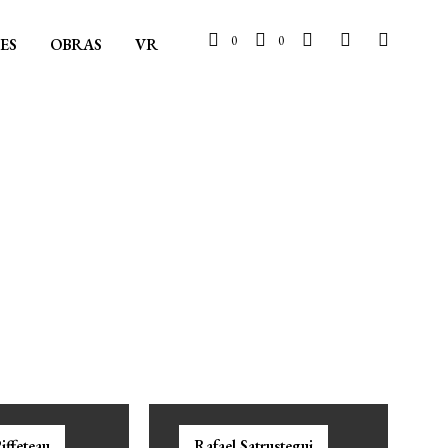
0
0
ES
OBRAS
VR
iffeteau
Rafael Satrustegui