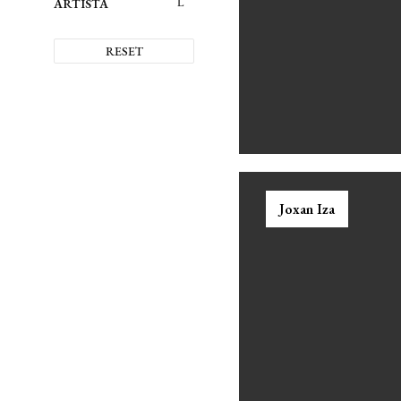
ARTISTA
Mixta
Fresco
Algorítmo
RESET
Impresión
Esculpido
Joxan Iza