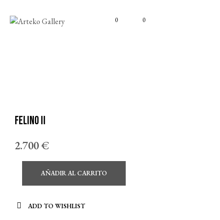
0
0
Felino II
2.700
€
AÑADIR AL CARRITO
ADD TO WISHLIST