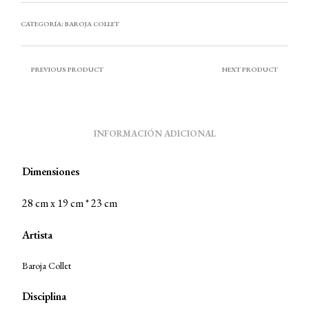
CATEGORÍA:
BAROJA COLLET
PREVIOUS PRODUCT
NEXT PRODUCT
INFORMACIÓN ADICIONAL
Dimensiones
28 cm x 19 cm * 23 cm
Artista
Baroja Collet
Disciplina