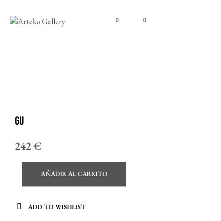
0
0
Gu
242
€
AÑADIR AL CARRITO
ADD TO WISHLIST