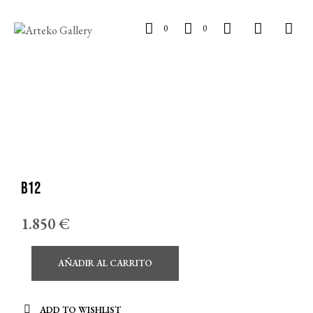
0
0
B12
1.850
€
AÑADIR AL CARRITO
ADD TO WISHLIST