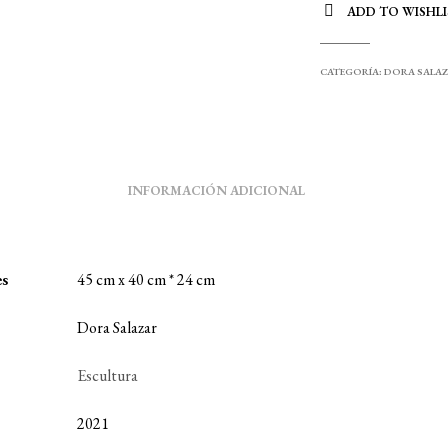
ADD TO WISHLI
CATEGORÍA:
DORA SALA
INFORMACIÓN ADICIONAL
es
45 cm x 40 cm * 24 cm
Dora Salazar
Escultura
2021