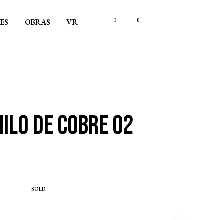
0
0
ES
OBRAS
VR
ilo de cobre 02
SOLD