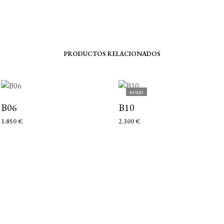
PRODUCTOS RELACIONADOS
SOLD
B06
B10
1.850
€
2.300
€
AÑADIR AL CARRITO
LEER MÁS