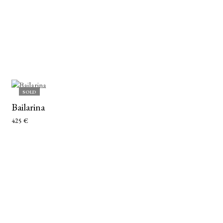
SOLD
Bailarina
425
€
LEER MÁS