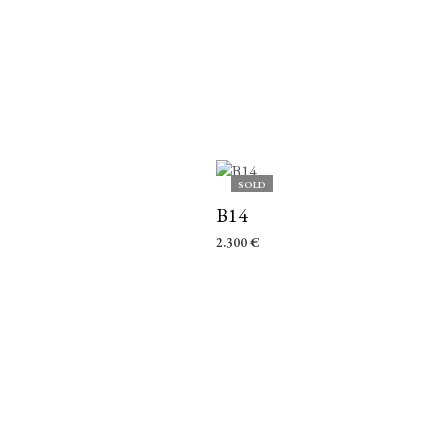
SOLD
B14
2.300
€
LEER MÁS