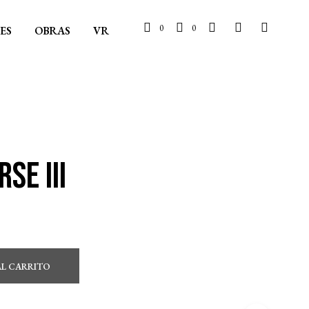
0
0
ES
OBRAS
VR
se III
AL CARRITO