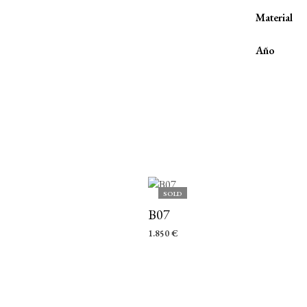
Material
Año
SOLD
B07
1.850
€
LEER MÁS