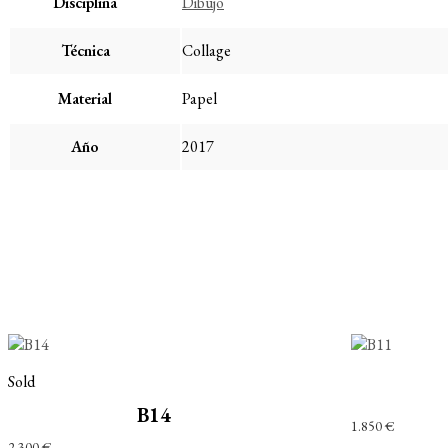
Disciplina
Dibujo
Técnica
Collage
Material
Papel
Año
2017
Sold
B14
1.850
€
2.300
€