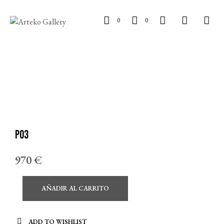
0
0
P03
970
€
AÑADIR AL CARRITO
ADD TO WISHLIST