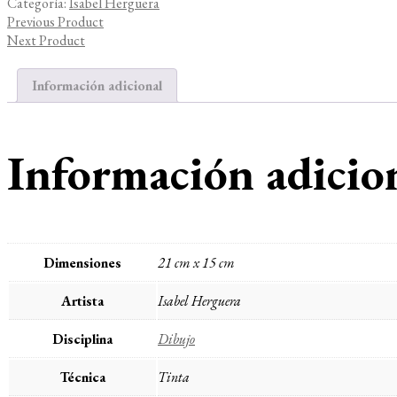
Categoría:
Isabel Herguera
Previous Product
Next Product
Información adicional
Información adicio
Dimensiones
21 cm x 15 cm
Artista
Isabel Herguera
Disciplina
Dibujo
Técnica
Tinta