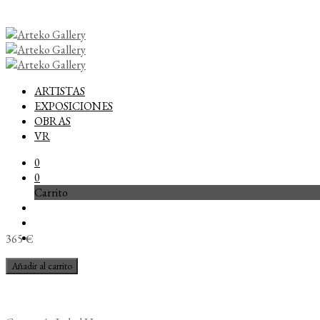
ARTISTAS
EXPOSICIONES
OBRAS
VR
0
0
Carrito
365
€
Inés
Añadir al carrito
15
cantidad