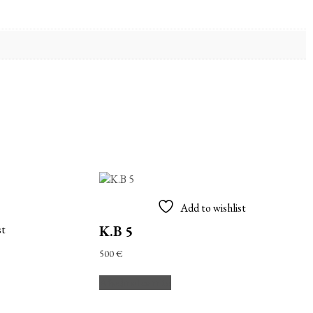
Add to wishlist
st
K.B 5
500
€
Añadir al carrito