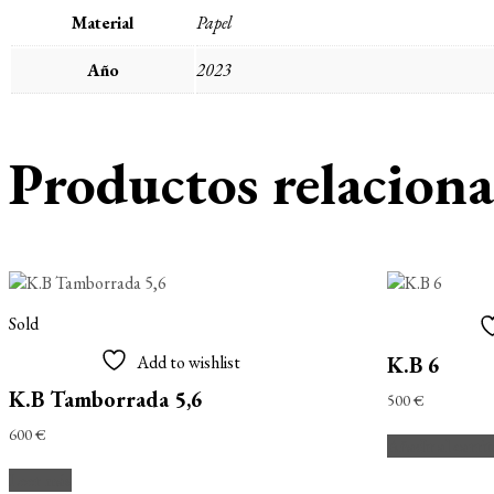
Material
Papel
Año
2023
Productos relacion
Sold
Add to wishlist
K.B 6
K.B Tamborrada 5,6
500
€
600
€
Añadir al carri
Leer más