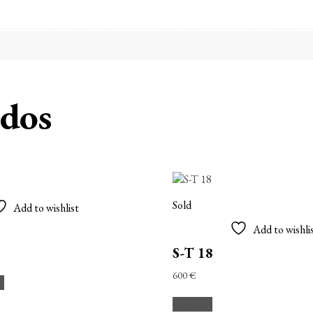
ados
Sold
Add to wishlist
Add to wishli
S-T 18
600
€
to
Leer más