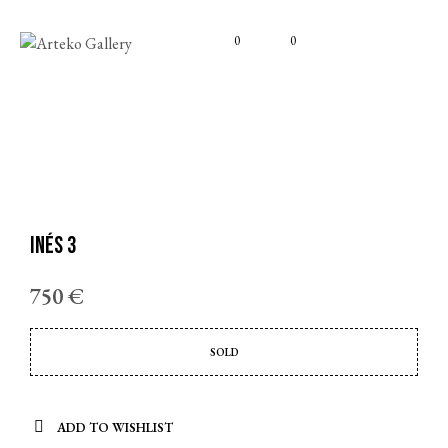
0
0
Inés 3
750
€
SOLD
ADD TO WISHLIST