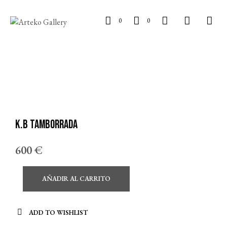
0
0
K.B Tamborrada
600
€
AÑADIR AL CARRITO
ADD TO WISHLIST