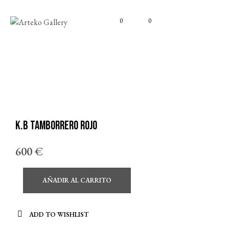
0
0
K.B Tamborrero rojo
600
€
AÑADIR AL CARRITO
ADD TO WISHLIST