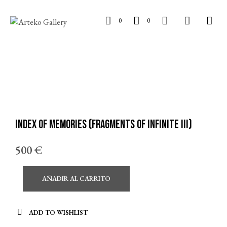
0
0
Index of memories (Fragments of infinite III)
500
€
AÑADIR AL CARRITO
ADD TO WISHLIST