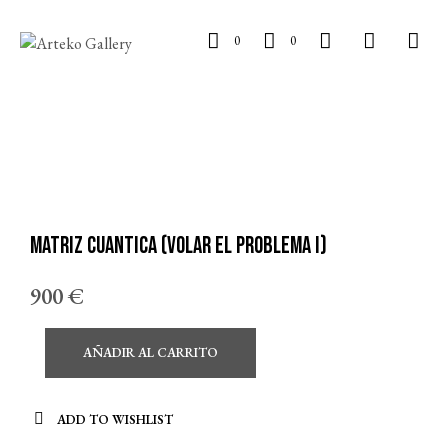
0
0
Matriz cuantica (Volar el problema I)
900
€
AÑADIR AL CARRITO
ADD TO WISHLIST