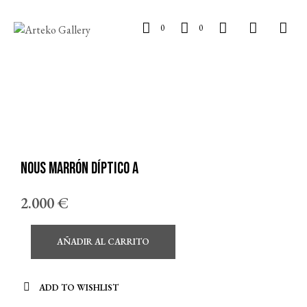
0
0
NOUS marrón díptico A
2.000
€
AÑADIR AL CARRITO
ADD TO WISHLIST