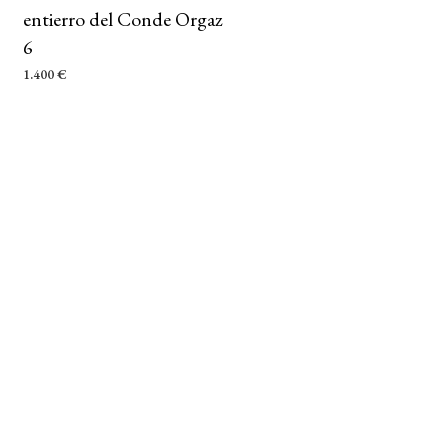
entierro del Conde Orgaz
6
1.400
€
AÑADIR AL CARRITO