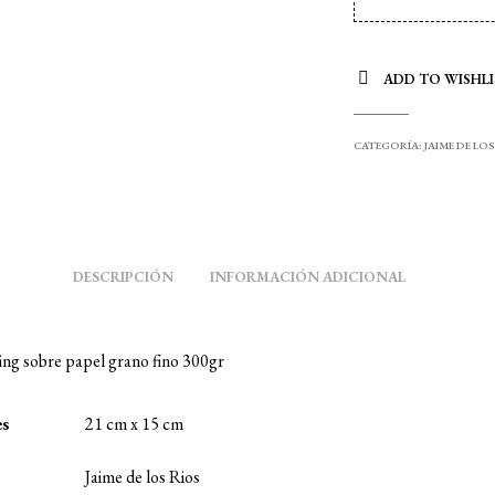
ADD TO WISHLI
CATEGORÍA:
JAIME DE LO
DESCRIPCIÓN
INFORMACIÓN ADICIONAL
ng sobre papel grano fino 300gr
es
21 cm x 15 cm
Jaime de los Rios