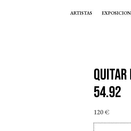
ARTISTAS
EXPOSICION
QUITAR
54.92
120
€