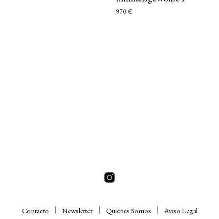
AÑADIR AL CARRITO
970
€
AÑADIR AL CARRITO
Contacto
Newsletter
Quiénes Somos
Aviso Legal