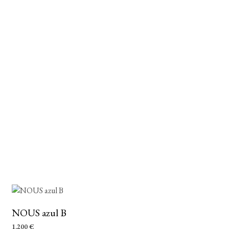
NOUS azul B
1.200
€