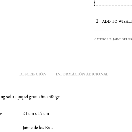
ADD TO WISHLI
CATEGORÍA:
JAIME DE LO
DESCRIPCIÓN
INFORMACIÓN ADICIONAL
ng sobre papel grano fino 300gr
es
21 cm x 15 cm
Jaime de los Rios