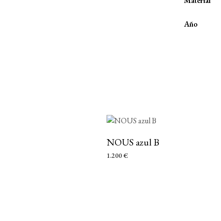
Material
Año
NOUS azul B
1.200
€
AÑADIR AL CARRITO