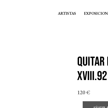
ARTISTAS
EXPOSICION
QUITAR
XVIII.92
120
€
AÑADIR 