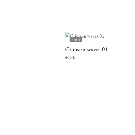
SOLD
Crimson waves 01
600
€
LEER MÁS