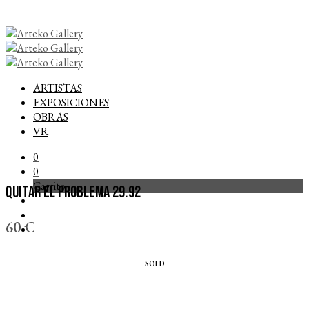
ARTISTAS
EXPOSICIONES
OBRAS
VR
0
0
Carrito
QUITAR EL PROBLEMA 29.92
60
€
SOLD