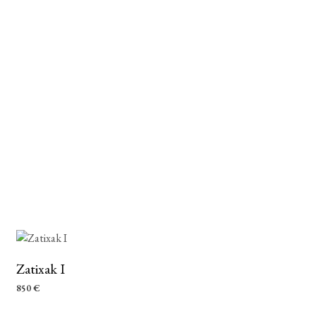
Zatixak I
850
€
AÑADIR AL CARRITO