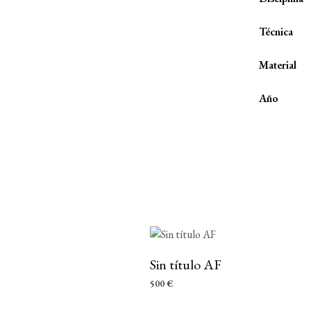
Técnica
Material
Año
Sin título AF
500
€
AÑADIR AL CARRITO