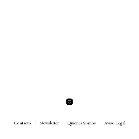
AÑADIR AL CARRITO
LEER MÁS
Contacto
Newsletter
Quiénes Somos
Aviso Legal