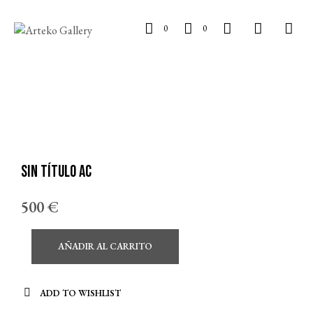
0
0
Sin título AC
500
€
AÑADIR AL CARRITO
ADD TO WISHLIST