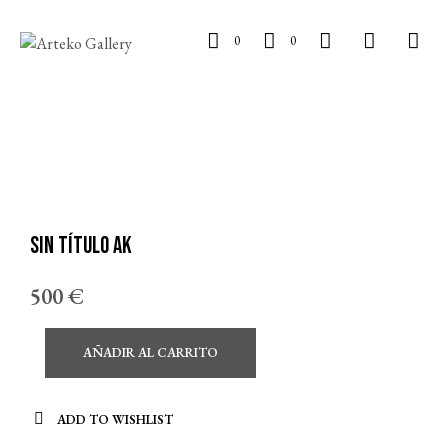
0
0
Sin título AK
500
€
AÑADIR AL CARRITO
ADD TO WISHLIST