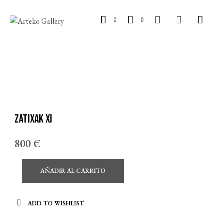
0
0
Zatixak XI
800
€
AÑADIR AL CARRITO
ADD TO WISHLIST