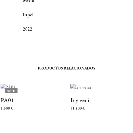
Mixta
Papel
2022
PRODUCTOS RELACIONADOS
Add to wishlist
Add to wishlist
SOLD
PA01
Ir y venir
1.600
€
31.500
€
LEER MÁS
AÑADIR AL CARRITO