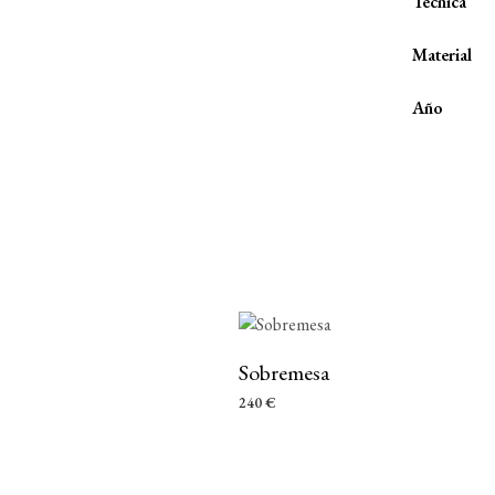
Técnica
Material
Año
Add to wishlist
Sobremesa
240
€
AÑADIR AL CARRITO