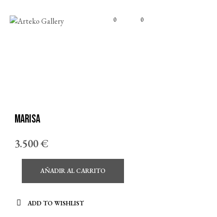
0
0
Marisa
3.500
€
AÑADIR AL CARRITO
ADD TO WISHLIST