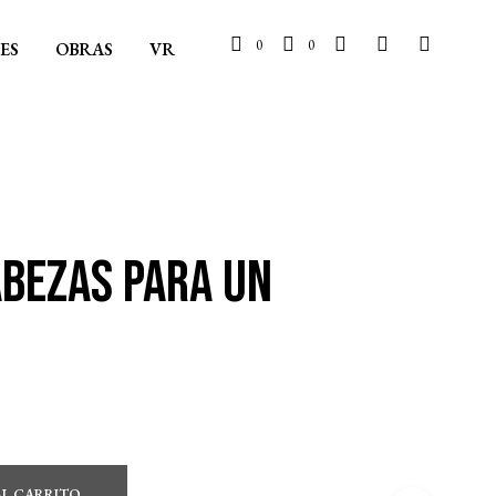
0
0
ES
OBRAS
VR
abezas para un
AL CARRITO