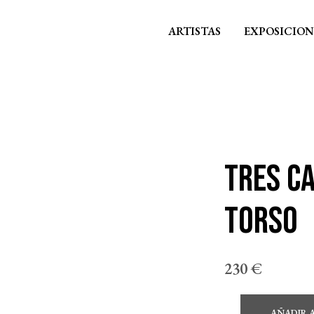
ARTISTAS
EXPOSICION
Tres c
torso
230
€
AÑADIR 