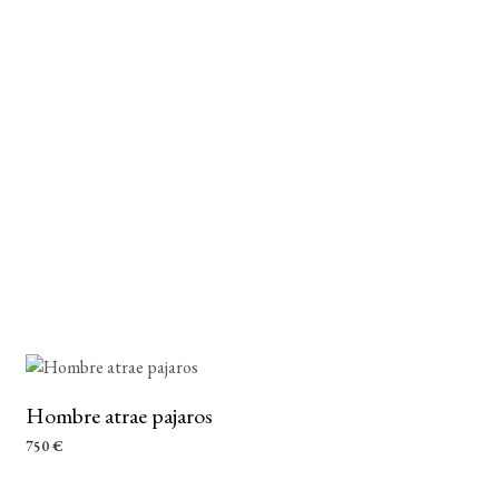
Hombre atrae pajaros
750
€
AÑADIR AL CARRITO