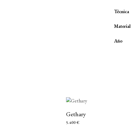
Técnica
Material
Año
Gethary
5.400
€
AÑADIR AL CARRITO