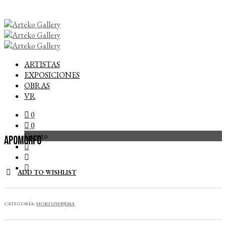
ARTISTAS
EXPOSICIONES
OBRAS
VR
0
0
Carrito
Apomorfo
ADD TO WISHLIST
CATEGORÍA:
NORI USHIJIMA