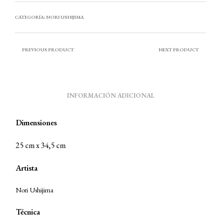
CATEGORÍA:
NORI USHIJIMA
PREVIOUS PRODUCT
NEXT PRODUCT
INFORMACIÓN ADICIONAL
Dimensiones
25 cm x 34,5 cm
Artista
Nori Ushijima
Técnica