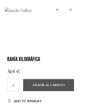
0
0
Bahía xilográfica
365
€
AÑADIR AL CARRITO
ADD TO WISHLIST