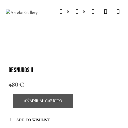
0
0
Desnudos II
480
€
AÑADIR AL CARRITO
ADD TO WISHLIST