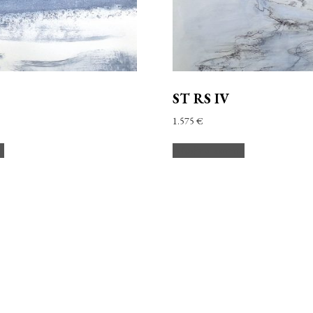
ST RS IV
1.575
€
to
Añadir al carrito