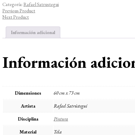
Categoría:
Rafael Satrustegui
Previous Product
Next Product
Información adicional
Información adicio
Dimensiones
60 cm x 73 cm
Artista
Rafael Satrústegui
Disciplina
Pintura
Material
Tela