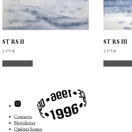
ST RS II
ST RS III
1.575
€
1.575
€
Añadir al carrito
Añadir al carri
Contacto
Newsletter
Quiénes Somos