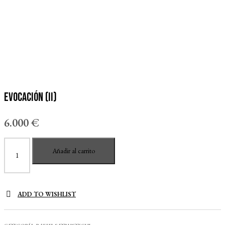
Evocación (II)
6.000
€
Evocación
Añadir al carrito
(II)
cantidad
ADD TO WISHLIST