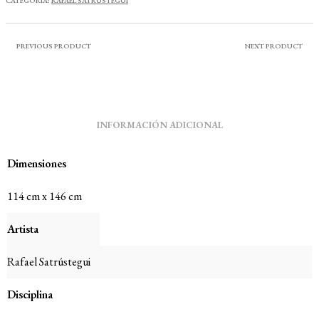
CATEGORÍA:
RAFAEL SATRUSTEGUI
PREVIOUS PRODUCT
NEXT PRODUCT
INFORMACIÓN ADICIONAL
Dimensiones
114 cm x 146 cm
Artista
Rafael Satrústegui
Disciplina