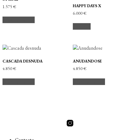
HAPPY DAYS X
1.575
€
6.000
€
Añadir al carrito
Leer más
CASCADA DESNUDA
ANUDANDOSE
4.850
€
4.850
€
Añadir al carrito
Añadir al carrito
Contacto