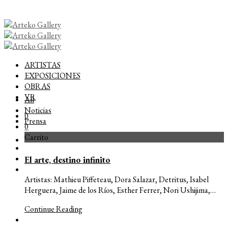
ARTISTAS
EXPOSICIONES
OBRAS
VR
All
Noticias
0
Prensa
0
Carrito
El arte, destino infinito
Artistas: Mathieu Piffeteau, Dora Salazar, Detritus, Isabel
Herguera, Jaime de los Ríos, Esther Ferrer, Nori Ushijima,…
Continue Reading