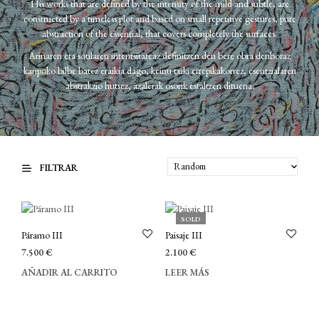
His works that are defined by the intensity of the mild and subtle, are
constructed by a timeless plot and based on small repetitive gestures, pure
abstraction of the essential, that covers completely the surfaces.
Arinaren eta sotilaren intentsitateaz definitzen den bere obra denboraz
kanpoko bilbe batez eraikia dago, keinu txiki errepikakorrez, esentzialaren
abstrakzio hutsez, azalerak osorik estaltzen dituena.
FILTRAR
SOLD
Páramo III
Paisaje III
7.500
€
2.100
€
AÑADIR AL CARRITO
LEER MÁS