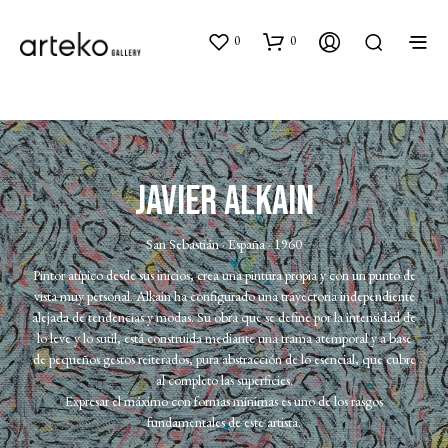
0
0
Javier Alkain
San Sebastián · España · 1960
Pintor atípico desde sus inicios, crea una pintura propia y con un punto de
vista muy personal. Alkain ha configurado una trayectoria independiente
alejada de tendencias y modas. Su obra que se define por la intensidad de
lo leve y lo sutil, está construida mediante una trama atemporal y a base
de pequeños gestos reiterados, pura abstracción de lo esencial, que cubre
al completo las superficies.
Expresar el máximo con formas mínimas es uno de los rasgos
fundamentales de este artista.