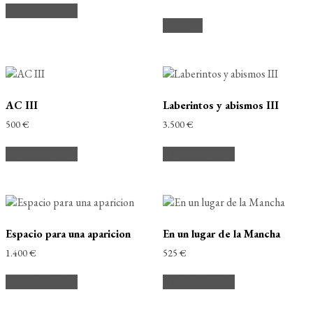
Añadir al carrito
Leer más
AC III
Laberintos y abismos III
500
€
3.500
€
Añadir al carrito
Añadir al carrito
Espacio para una aparicion
En un lugar de la Mancha
1.400
€
525
€
Añadir al carrito
Añadir al carrito