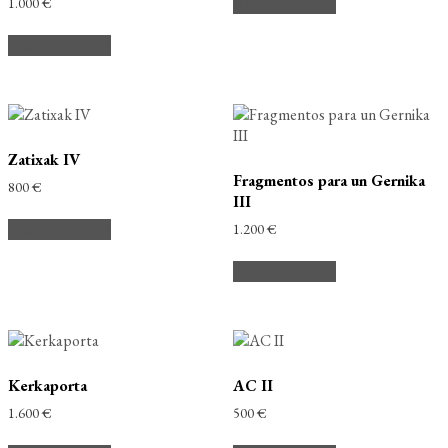
Añadir al carrito
1.000
€
Añadir al carrito
Zatixak IV
Fragmentos para un Gernika
800
€
III
Añadir al carrito
1.200
€
Añadir al carrito
Kerkaporta
AC II
1.600
€
500
€