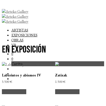
ARTISTAS
EXPOSICIONES
OBRAS
VR
En Exposición
0
0
Carrito
Laberintos y abismos IV
Zatixak
3.500
€
1.500
€
Añadir al carrito
Añadir al carrito