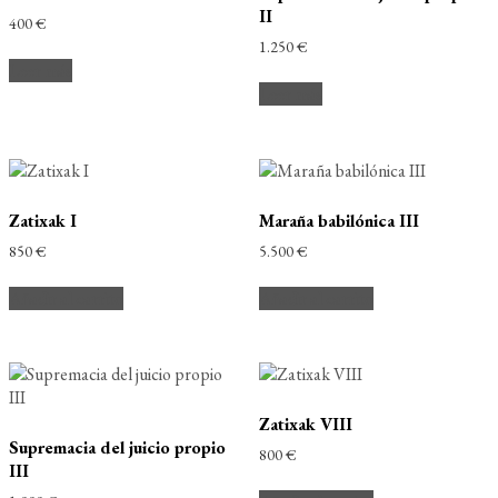
II
400
€
1.250
€
Leer más
Leer más
Zatixak I
Maraña babilónica III
850
€
5.500
€
Añadir al carrito
Añadir al carrito
Zatixak VIII
Supremacia del juicio propio
800
€
III