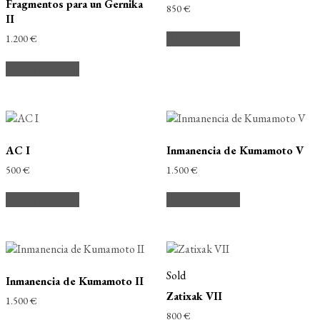
Fragmentos para un Gernika
850
€
II
Añadir al carrito
1.200
€
Añadir al carrito
AC I
Inmanencia de Kumamoto V
500
€
1.500
€
Añadir al carrito
Añadir al carrito
Sold
Inmanencia de Kumamoto II
Zatixak VII
1.500
€
800
€