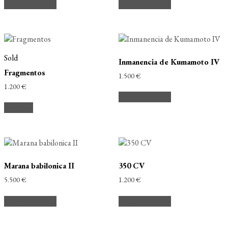
Añadir al carrito
Añadir al carrito
Sold
Inmanencia de Kumamoto IV
Fragmentos
1.500
€
1.200
€
Añadir al carrito
Leer más
Marana babilonica II
350 CV
5.500
€
1.200
€
Añadir al carrito
Añadir al carrito