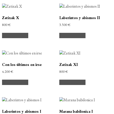
Zatixak X
Laberintos y abismos II
800
€
3.500
€
Añadir al carrito
Añadir al carrito
Con los últimos en irse
Zatixak XI
4.200
€
800
€
Añadir al carrito
Añadir al carrito
Laberintos y abismos I
Marana babilonica I