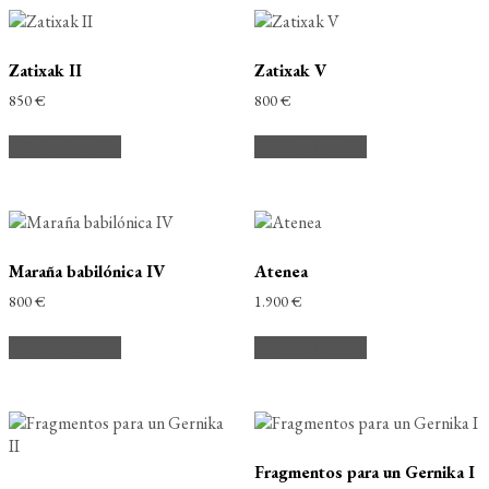
Zatixak II
Zatixak V
850
€
800
€
Añadir al carrito
Añadir al carrito
Maraña babilónica IV
Atenea
800
€
1.900
€
Añadir al carrito
Añadir al carrito
Fragmentos para un Gernika I