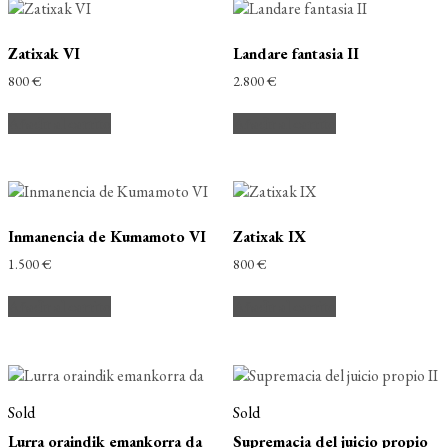
Zatixak VI
Landare fantasia II
800
€
2.800
€
Añadir al carrito
Añadir al carrito
Inmanencia de Kumamoto VI
Zatixak IX
1.500
€
800
€
Añadir al carrito
Añadir al carrito
Sold
Sold
Lurra oraindik emankorra da
Supremacia del juicio propio