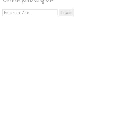
What are you looking for?
OBRAS
Buscar
VR
Buscar
por:
Organizar Visita
Alquiler Sala