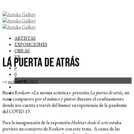
ARTISTAS
EXPOSICIONES
OBRAS
VR
La puerta de atrás
0
0
Carrito
on
octubre 8, 2020
Barón Roskow «La momia acústica» presenta
La puerta de atrás
, un
tema compuesto por el músico y pintor durante el confinamiento
donde nos cuenta a través del humor su experiencia de la pandemia
del COVID-19.
Para la inauguración de la exposición
Habitar desde el arte
estaba
previsto un concierto de Roskow con este tema. A causa de las